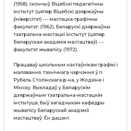
(1958), скончыў Віцебскі педагагічны
інстытут (цяпер Віцебскі дзяржаўны
ўніверсітэт) --- мастацка-графічны
факультэт. (1962), Беларускі дзяржаўны
тэатральна-мастацкі інстытут (цяпер
Беларуская акадэмія мастацтваў) ---
факультэт жывапісу (1972).
Працаваў школьным настаўнікам графікі і
малявання. тэхнічнага чарчэння ў п.
Рубель Столінскага р-на, у Жодзіне і
Мінску. Выкладаў у Беларускім
дзяржаўным тэатральна-мастацкім
інстытуце, быў загадчыкам кафедры
жывапісу Беларускай акадэміі
мастацтваў. Ён дацэнт.