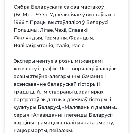
Сябра Беларускага саюза мастакоў
(БСМ) з 1977 г. Удзельнічае ў выстаўках з
1966 г. Працы выстаўляліся ў Беларусі,
Польшчы, Літве, Чэхіі, Славакіі,
Фінляндыя, Германія, Францыя,
Вялікабрытанія, Італія, Расія.
Эксперыментуе з рознымі жанрамі
жывапісу і графікі. Яго творчасці ўласцівы
асацыятыўна-алегарычны бачанне і
асэнсаванне беларускай гісторыі і
традыцый. Ім створаны шэраг яркіх
партрэтаў выдатных дзеячаў гісторыі і
культуры Беларусі, «Маляваныя дываны»,
серыя «Апавяданні і легенды Беларусі»,
карціны грамадска-палітычнага зместу,
нацюрморты, пейзажы.