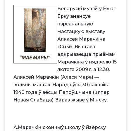
Беларускі музэй у Нью-
Ёрку анансуе
пэрсанальную
мастацкую выставу
Аляксея Марачкіна
«Сны». Выстава
адкрываецца прыёмам
Марачкіна ў нядзелю 15
лютага 2009 г. а 12.30.
Аляксей Марачкін (Алеся Мара) —
вольны мастак. Нарадзіўся 30 сакавіка
1940 года ў вёсцы Папоўшчына (цяпер
Новая Слабада). Зараз жыве ў Мінску.
А.Марачкін скончыў школу ў Язёрску