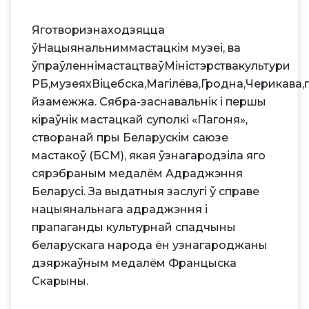
Яготворизнаходзяцца
ўНацыянальниммастацкім музеі, ва
ўпраўленнімастацтваўМіністэрствакультури
РБ,музеяхВіцебска,Магілёва,Гродна,Черикава
йзамежжа. Сябра-заснавальнік і першы
кіраўнік мастацкай суполкі «Пагоня»,
створанай пры Беларускім саюзе
мастакоў (БСМ), якая ўзнагародзіла яго
сярэбраным медалём Адраджэння
Беларусі. За выдатныя заслугі ў справе
нацыянальнага адраджэння і
прапаганды культурнай спадчыны
беларускага народа ён узнагароджаны
дзяржаўным медалём Францыска
Скарыны.