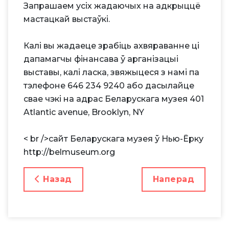
Запрашаем усіх жадаючых на адкрыццё
мастацкай выстаўкі.
Калі вы жадаеце зрабіць ахвяраванне ці
дапамагчы фінансава ў арганізацыі
выставы, калі ласка, звяжыцеся з намі па
тэлефоне 646 234 9240 або дасылайце
свае чэкі на адрас Беларускага музея 401
Atlantic avenue, Brooklyn, NY
< br />сайт Беларускага музея ў Нью-Ёрку
http://belmuseum.org
Папярэдні Артыкул: У ВАШЫНГТОНЕ 
Наступны Арт
Назад
Наперад