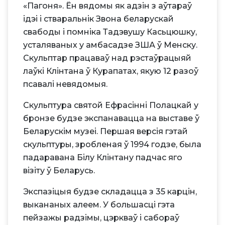
«Пагоня». Ён вядомы як адзін з аўтараў
ідэі і стваральнік Звона беларускай
свабоды і помніка Тадэвушу Касьцюшку,
усталяваных у амбасадзе ЗША ў Менску.
Скульптар працаваў над рэстаўрацыяй
лаўкі Клінтана ў Курапатах, якую 12 разоў
псавалі невядомыя.
Скульптура святой Ефрасінні Полацкай у
бронзе будзе экспанавацца на выставе ў
Беларускім музеі. Першая версія гэтай
скульптуры, зробленая ў 1994 годзе, была
падаравана Білу Клінтану падчас яго
візіту ў Беларусь.
Экспазіцыя будзе складацца з 35 карцін,
выкананых алеем. У большасці гэта
пейзажы радзімы, цэркваў і сабораў