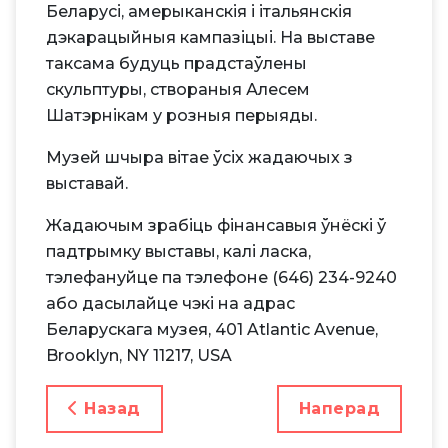
Беларусі, амерыканскія і італьянскія
дэкарацыйныя кампазіцыі. На выставе
таксама будуць прадстаўлены
скульптуры, створаныя Алесем
Шатэрнікам у розныя перыяды.
Музей шчыра вітае ўсіх жадаючых з
выставай.
Жадаючым зрабіць фінансавыя ўнёскі ў
падтрымку выставы, калі ласка,
тэлефануйце па тэлефоне (646) 234-9240
або дасылайце чэкі на адрас
Беларускага музея, 401 Atlantic Avenue,
Brooklyn, NY 11217, USA
Папярэдні Артыкул: У НЬЮ-ЁРКУ АД
Наступны Арты
Назад
Наперад