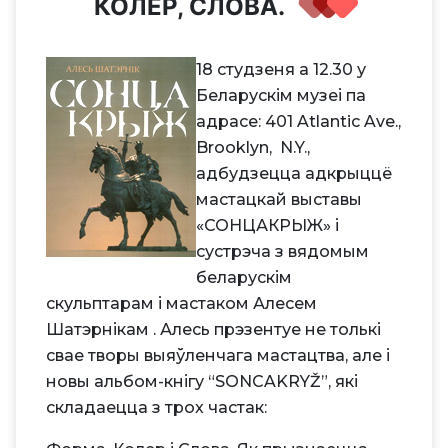
КОЛЕР, СЛОВА.
18 студзеня а 12.30 у
Беларускім музеі па
адрасе: 401 Atlantic Ave.,
Brooklyn, N.Y.,
адбудзецца адкрыццё
мастацкай выставы
«СОНЦАКРЫЖ» і
сустрэча з вядомым
беларускім
скульптарам і мастаком Алесем
Шатэрнікам . Алесь прэзентуе не толькі
свае творы выяўленчага мастацтва, але і
новы альбом-кнігу “SONCAKRYŽ”, які
складаецца з трох частак: