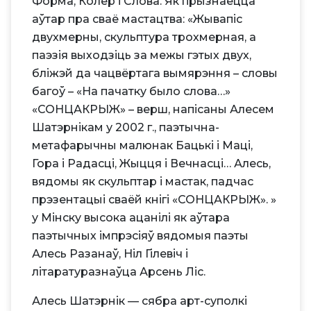
Форма, Колер і Слова. Як прызнаецца
аўтар пра сваё мастацтва: «Жывапіс
двухмерны, скульптура трохмерная, а
паэзія выходзіць за межы гэтых двух,
бліжэй да чацвёртага вымярэння – словы
багоў – «На пачатку было слова…»
«СОНЦАКРЫЖ» – верш, напісаны Алесем
Шатэрнікам у 2002 г., паэтычна-
метафарычны малюнак Бацькі і Маці,
Гора і Радасці, Жыцця і Вечнасці… Алесь,
вядомы як скульптар і мастак, падчас
прэзентацыі сваёй кнігі «СОНЦАКРЫЖ». »
у Мінску высока ацанілі як аўтара
паэтычных імпрэсіяў вядомыя паэты
Алесь Разанаў, Ніл Гілевіч і
літаратуразнаўца Арсень Ліс.
Алесь Шатэрнік — сябра арт-суполкі